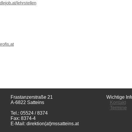
lejob.at/lehrstellen
rofis.at
Frastanzerstraße 21
Wichtige Inf
A-6822 Satteins
Kontakt
Termine
Tel.: 05524 / 8374
Fax: 8374-4
E-Mail: direktion(at)mssatteins.at