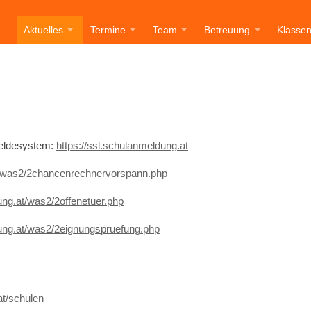
Aktuelles
Termine
Team
Betreuung
Klasse
eldesystem:
https://ssl.schulanmeldung.at
t/was2/2chancenrechnervorspann.php
ung.at/was2/2offenetuer.php
dung.at/was2/2eignungspruefung.php
at/schulen