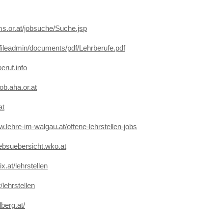
ms.or.at/jobsuche/Suche.jsp
/fileadmin/documents/pdf/Lehrberufe.pdf
beruf.info
job.aha.or.at
at
w.lehre-im-walgau.at/offene-lehrstellen-jobs
riebsuebersicht.wko.at
x.at/lehrstellen
/lehrstellen
lberg.at/