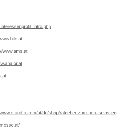
_interessenprofil_intro.php
/www.bifo.at
://www.ams.at
ww.aha.or.at
u.at
//www.c-and-a.com/at/de/shop/ratgeber-zum-berufseinstieg
-messe.at/