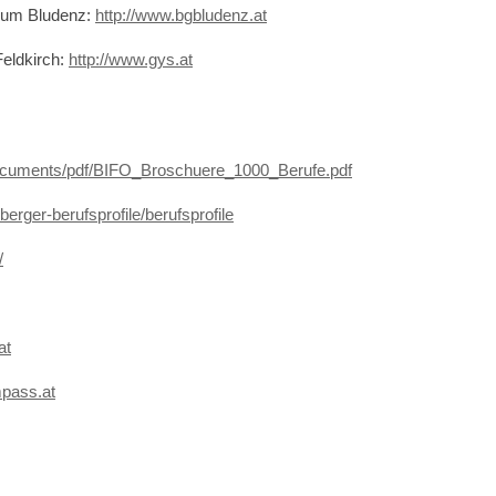
ium Bludenz:
http://www.bgbludenz.at
eldkirch:
http://www.gys.at
/documents/pdf/BIFO_Broschuere_1000_Berufe.pdf
lberger-berufsprofile/berufsprofile
/
at
mpass.at