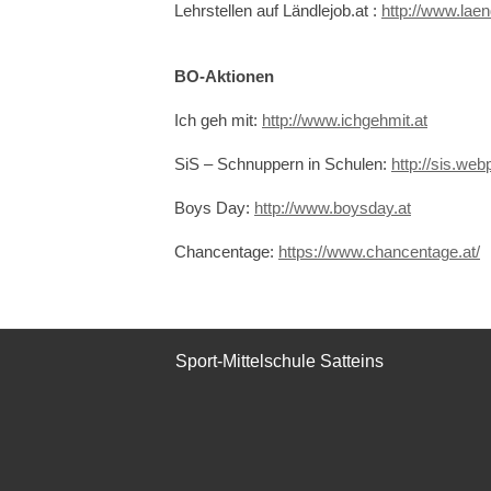
Lehrstellen auf Ländlejob.at :
http://www.laend
BO-Aktionen
Ich geh mit:
http://www.ichgehmit.at
SiS – Schnuppern in Schulen:
http://sis.webp
Boys Day:
http://www.boysday.at
Chancentage:
https://www.chancentage.at/
Sport-Mittelschule Satteins