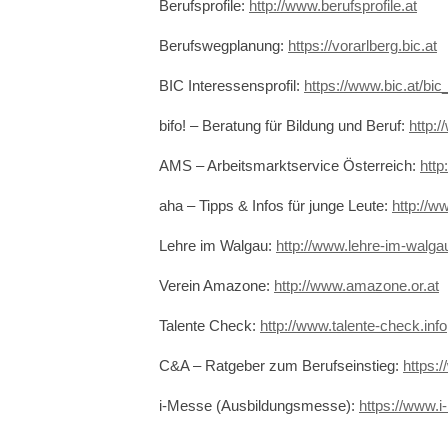
Berufsprofile:
http://www.berufsprofile.at
Berufswegplanung:
https://vorarlberg.bic.at
BIC Interessensprofil:
https://www.bic.at/bic
bifo! – Beratung für Bildung und Beruf:
http:/
AMS – Arbeitsmarktservice Österreich:
http
aha – Tipps & Infos für junge Leute:
http://w
Lehre im Walgau:
http://www.lehre-im-walga
Verein Amazone:
http://www.amazone.or.at
Talente Check:
http://www.talente-check.info
C&A – Ratgeber zum Berufseinstieg:
https:
i-Messe (Ausbildungsmesse):
https://www.i