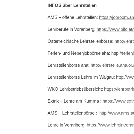
INFOS über Lehrstellen
AMS – offene Lehrstellen:
https://jobroom.a
Lehrberufe in Vorarlberg:
https://www.bifo.at
Österreichische Lehrstellenbörse:
http://lehr
Ferien- und Nebenjobbörse aha:
http://ferien
Lehrstellenbörse aha:
http://lehrstelle.aha.or.
Lehrstellenbörse Lehre im Walgau:
http://ww
WKO Lehrbetriebsübersicht:
https://lehrbet
Extrix – Lehre am Kumma :
https://www.extri
AMS – Lehrstellenbörse :
http://www.ams.at
Lehre in Vorarlberg:
https://www.lehreinvorar