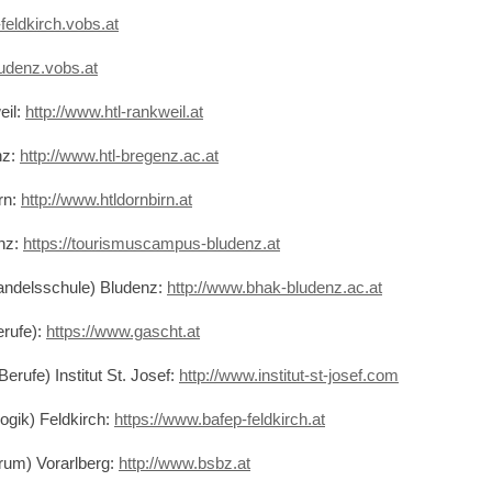
-feldkirch.vobs.at
bludenz.vobs.at
eil:
http://www.htl-rankweil.at
nz:
http://www.htl-bregenz.ac.at
rn:
http://www.htldornbirn.at
nz:
https://tourismuscampus-bludenz.at
ndelsschule) Bludenz:
http://www.bhak-bludenz.ac.at
rufe):
https://www.gascht.at
erufe) Institut St. Josef:
http://www.institut-st-josef.com
ogik) Feldkirch:
https://www.bafep-feldkirch.at
rum) Vorarlberg:
http://www.bsbz.at